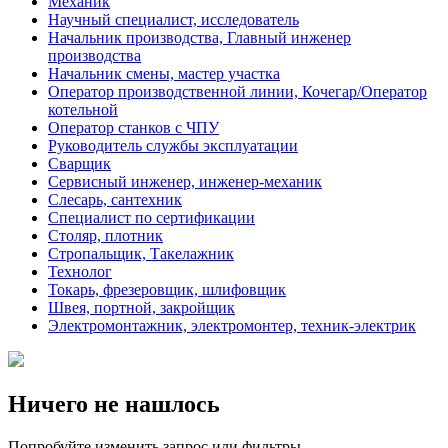
Механик
Научный специалист, исследователь
Начальник производства, Главный инженер
производства
Начальник смены, мастер участка
Оператор производственной линии, Кочегар/Оператор
котельной
Оператор станков с ЧПУ
Руководитель службы эксплуатации
Сварщик
Сервисный инженер, инженер-механик
Слесарь, сантехник
Специалист по сертификации
Столяр, плотник
Стропальщик, Такелажник
Технолог
Токарь, фрезеровщик, шлифовщик
Швея, портной, закройщик
Электромонтажник, электромонтер, техник-электрик
Ничего не нашлось
Попробуйте изменить запрос или фильтры