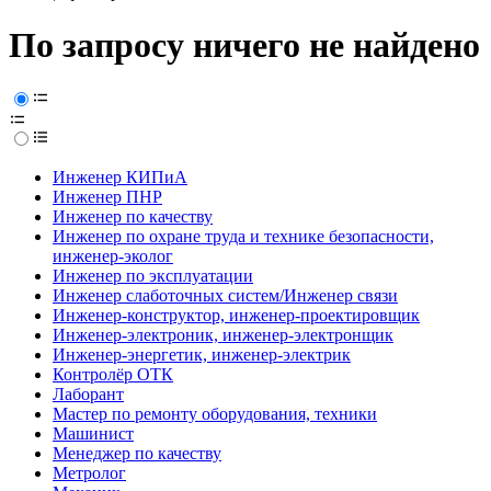
По запросу ничего не найдено
Инженер КИПиА
Инженер ПНР
Инженер по качеству
Инженер по охране труда и технике безопасности,
инженер-эколог
Инженер по эксплуатации
Инженер слаботочных систем/Инженер связи
Инженер-конструктор, инженер-проектировщик
Инженер-электроник, инженер-электронщик
Инженер-энергетик, инженер-электрик
Контролёр ОТК
Лаборант
Мастер по ремонту оборудования, техники
Машинист
Менеджер по качеству
Метролог