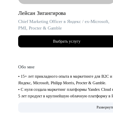
Лейсан Зигангирова
Chief Marketing Officer в Яндекс / ex-Microsoft,
PMI, Procter & Gamble
Выбрать услугу
Обо мне
• 15+ лет прикладного опыта в маркетинге для B2C и
Яндекс, Microsoft, Philipp Morris, Procter & Gamble.
• С нуля создала маркетинг платформы Yandex Cloud на
5 лет продукт в крупнейшую облачную платформу в Ро
аудиторий бизнеса и индивидуальных пользователей
Развернут
• Обладаю глубоким пониманием технологий и языка