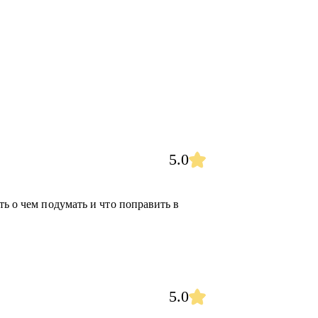
 в маркетинге.
настраиванием процессов в команде и
ти на позицию директора по маркетингу или
 кто хочет перейти на роль в маркетинге на
5.0
роль, и нуждается в менторстве.
ть о чем подумать и что поправить в
5.0