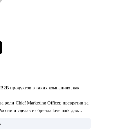
 B2B продуктов в таких компаниях, как
 роли Сhief Marketing Officer, превратив за
ссии и сделав из бренда lovemark для
.
ь
 инженеров и разработчиков и умею