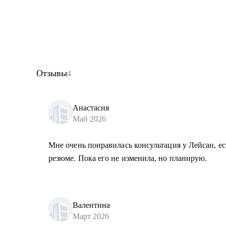
• Подготовлю к собеседованию на желаемую позицию
• Если вы уже директор по маркетингу, то помогу с 
проконсультирую, как нанимать сильных людей.
Кому могу помочь:
• Тим-лидам и senior-маркетологам, кто хочет вырас
Отзывы
4
CMO, особенно в технологичных компаниях
• Специалистам из рекламных и креативных агентств,
стороне клиента
Анастасия
Май 2026
• Директорам по маркетингу, кто только получил эту 
Мне очень понравилась консультация у Лейсан, ес
резюме. Пока его не изменила, но планирую.
Валентина
Март 2026