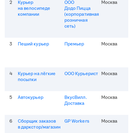
2
Курьер
ООО
Москва
на велосипеде
Додо Пицца
компании
(корпоративная
розничная
сеть)
3
Пеший курьер
Премьер
Москва
4
Курьер на лёгкие
ООО Курьерист
Москва
посылки
5
Автокурьер
ВкусВилл.
Москва
Доставка
6
Сборщик заказов
GP Workers
Москва
в даркстор/магазин